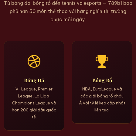
Từ bóng đá, bóng rổ đến tennis và esports — 789b1 bao
phủ hơn 50 môn thể thao với hàng nghìn thị trường
cược mỗi ngày.
Bóng Đá
Bóng Rổ
V-League, Premier
NBA, EuroLeague và
League, La Liga,
các giải bóng rổ châu
Champions League và
Á với tỷ lệ kèo cập nhật
hơn 200 giải đấu quốc
liên tục.
tế.