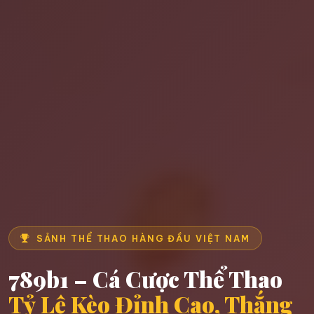
SẢNH THỂ THAO HÀNG ĐẦU VIỆT NAM
789b1 – Cá Cược Thể Thao
Tỷ Lệ Kèo Đỉnh Cao, Thắng