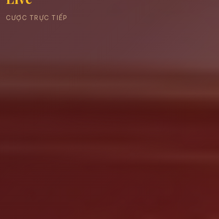
CƯỢC TRỰC TIẾP