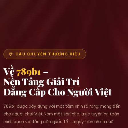
CÂU CHUYỆN THƯƠNG HIỆU
Về
789b1
–
Nền Tảng Giải Trí
Đẳng Cấp Cho Người Việt
789b1 được xây dựng với một tầm nhìn rõ ràng: mang đến
cho người chơi Việt Nam một sân chơi trực tuyến an toàn,
minh bạch và đẳng cấp quốc tế — ngay trên chính quê