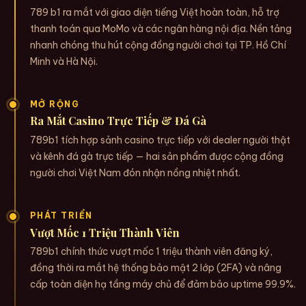
789 b1 ra mắt với giao diện tiếng Việt hoàn toàn, hỗ trợ
thanh toán qua MoMo và các ngân hàng nội địa. Nền tảng
nhanh chóng thu hút cộng đồng người chơi tại TP. Hồ Chí
Minh và Hà Nội.
MỞ RỘNG
Ra Mắt Casino Trực Tiếp & Đá Gà
789b1 tích hợp sảnh casino trực tiếp với dealer người thật
và kênh đá gà trực tiếp — hai sản phẩm được cộng đồng
người chơi Việt Nam đón nhận nồng nhiệt nhất.
PHÁT TRIỂN
Vượt Mốc 1 Triệu Thành Viên
789b1 chính thức vượt mốc 1 triệu thành viên đăng ký,
đồng thời ra mắt hệ thống bảo mật 2 lớp (2FA) và nâng
cấp toàn diện hạ tầng máy chủ để đảm bảo uptime 99.9%.