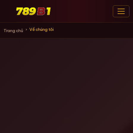
Về chúng tôi
Trang chủ