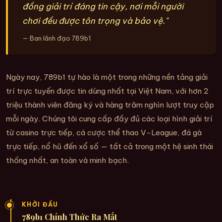
đồng giải trí đáng tin cậy, nơi mỗi người
chơi đều được tôn trọng và bảo vệ."
— Ban lãnh đạo 789b1
Ngày nay, 789b1 tự hào là một trong những nền tảng giải
trí trực tuyến được tin dùng nhất tại Việt Nam, với hơn 2
triệu thành viên đăng ký và hàng trăm nghìn lượt truy cập
mỗi ngày. Chúng tôi cung cấp đầy đủ các loại hình giải trí
từ casino trực tiếp, cá cược thể thao V-League, đá gà
trực tiếp, nổ hũ đến xổ số — tất cả trong một hệ sinh thái
thống nhất, an toàn và minh bạch.
KHỞI ĐẦU
789b1 Chính Thức Ra Mắt