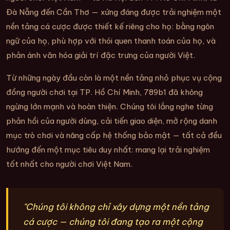
Đà Nẵng đến Cần Thơ — xứng đáng được trải nghiệm một
nền tảng cá cược được thiết kế riêng cho họ: bằng ngôn
ngữ của họ, phù hợp với thói quen thanh toán của họ, và
phản ánh văn hóa giải trí đặc trưng của người Việt.
Từ những ngày đầu còn là một nền tảng nhỏ phục vụ cộng
đồng người chơi tại TP. Hồ Chí Minh, 789b1 đã không
ngừng lớn mạnh và hoàn thiện. Chúng tôi lắng nghe từng
phản hồi của người dùng, cải tiến giao diện, mở rộng danh
mục trò chơi và nâng cấp hệ thống bảo mật — tất cả đều
hướng đến một mục tiêu duy nhất: mang lại trải nghiệm
tốt nhất cho người chơi Việt Nam.
"Chúng tôi không chỉ xây dựng một nền tảng
cá cược — chúng tôi đang tạo ra một cộng