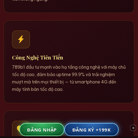
Công Nghệ Tiên Tiến
789b1 đầu tư mạnh vào hạ tầng công nghệ với máy chủ
tốc độ cao, đảm bảo uptime 99.9% và trải nghiệm
mượt mà trên mọi thiết bị — từ smartphone 4G đến
máy tính bàn tốc độ cao.
×
ĐĂNG NHẬP
ĐĂNG KÝ +199K