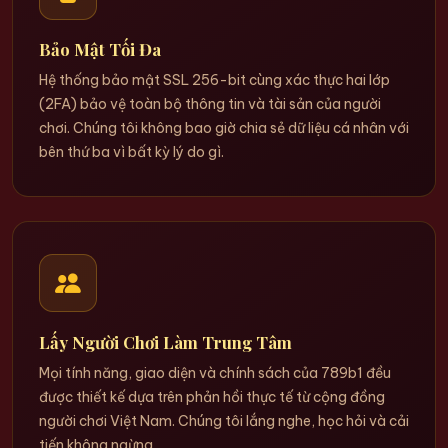
Bảo Mật Tối Đa
Hệ thống bảo mật SSL 256-bit cùng xác thực hai lớp
(2FA) bảo vệ toàn bộ thông tin và tài sản của người
chơi. Chúng tôi không bao giờ chia sẻ dữ liệu cá nhân với
bên thứ ba vì bất kỳ lý do gì.
Lấy Người Chơi Làm Trung Tâm
Mọi tính năng, giao diện và chính sách của 789b1 đều
được thiết kế dựa trên phản hồi thực tế từ cộng đồng
người chơi Việt Nam. Chúng tôi lắng nghe, học hỏi và cải
tiến không ngừng.